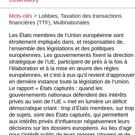
Observatory
Actus et médias
Boutique
Mots-clés
>
Lobbies
,
Taxation des transactions
financières (TTF)
,
Multinationales
Les États membres de l’Union européenne sont
étroitement impliqués dans, et responsables de,
l’ensemble des législations et des politiques
européennes. Les gouvernements fixent la direction
stratégique de l’UE, participent de près à la fois à
l’élaboration et à la mise en œuvre des règles
européennes, et c’est à eux qu’il revient d’approuver
en dernière instance toute la législation de l’Union.
Le rapport « États capturés : quand les
gouvernements nationaux défendent des intérêts
privés au sein de l’UE » met en lumière un déficit
démocratique criant : trop d’États membres, sur trop
de sujets, sont des États capturés, qui permettent
aux intérêts privés d’influencer négativement leurs
décisions sur les dossiers européens. Au lieu d’agir
pour l’intérêt public de leurs propres citoyens et de