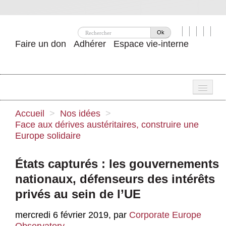
Ok
Faire un don
Adhérer
Espace vie-interne
Une
Accueil
>
Nos idées
>
Face aux dérives austéritaires, construire une
Attac ?
Europe solidaire
Nos idées
États capturés : les gouvernements
Se mobiliser
nationaux, défenseurs des intérêts
Publications
privés au sein de l’UE
Agenda
mercredi 6 février 2019
,
par
Corporate Europe