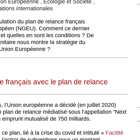
tion Européenne
,
Écologie et Société
,
ations internationales
culation du plan de relance français
uropéen (NGEU). Comment ce dernier
 et quelles en sont les conditions ? De
nitaire nous montre la stratégie du
l’Union Européenne ?
ce français avec le plan de relance
s, l’Union européenne a décidé (en juillet 2020)
 plan de relance médiatisé sous l’appellation "Next
 emprunt mutualisé de 750 milliards.
plan, lié à la crise du covid et intitulé «
Facilité
 l’octroi de subventions pour un montant