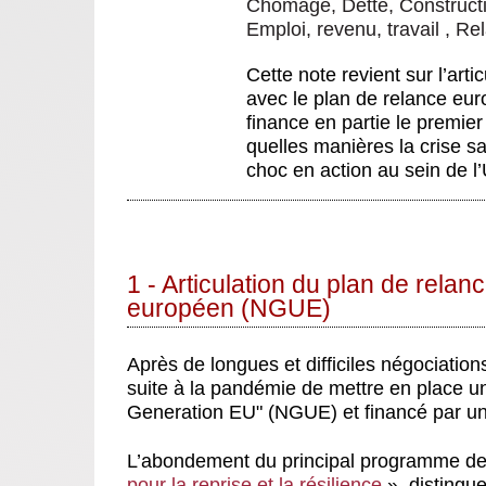
Chômage
,
Dette
,
Construc
Emploi, revenu, travail
,
Rel
Cette note revient sur l’arti
avec le plan de relance e
finance en partie le premier
quelles manières la crise sa
choc en action au sein de 
1 - Articulation du plan de relan
européen (NGUE)
Après de longues et difficiles négociation
suite à la pandémie de mettre en place un
Generation EU" (NGUE) et financé par un
L’abondement du principal programme de ce 
pour la reprise et la résilience
», distingue