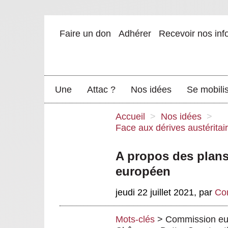
Faire un don
Adhérer
Recevoir nos inf
Une
Attac ?
Nos idées
Se mobili
Accueil
>
Nos idées
>
Face aux dérives austéritai
A propos des plans 
européen
jeudi 22 juillet 2021
,
par
Co
Mots-clés
>
Commission e