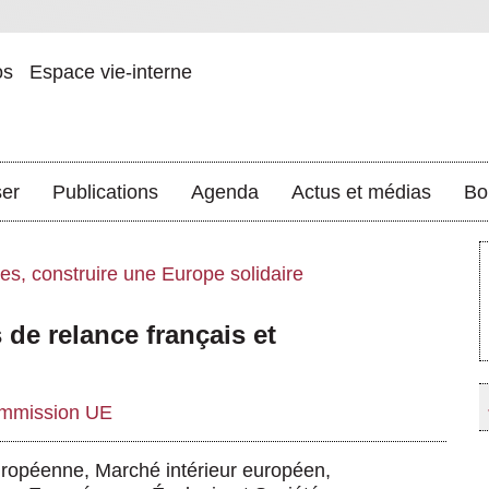
os
Espace vie-interne
ser
Publications
Agenda
Actus et médias
Bo
res, construire une Europe solidaire
de relance français et
mmission UE
uropéenne
,
Marché intérieur européen
,