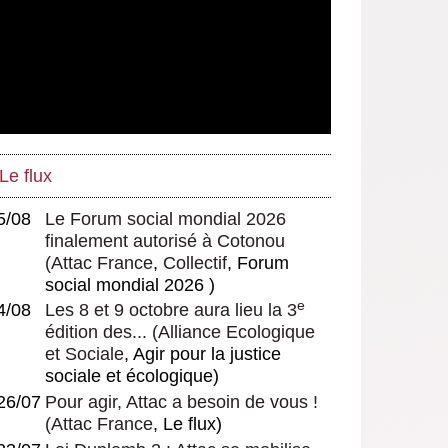
Le flux
5/08
Le Forum social mondial 2026
finalement autorisé à Cotonou
(
Attac France
,
Collectif
, Forum
social mondial 2026 )
e
4/08
Les 8 et 9 octobre aura lieu la 3
édition des...
(
Alliance Ecologique
et Sociale
, Agir pour la justice
sociale et écologique)
26/07
Pour agir, Attac a besoin de vous !
(
Attac France
, Le flux)