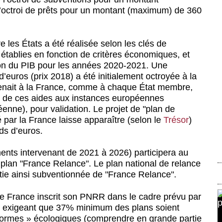
l’octroi de prêts pour un montant (maximum) de 360
re les États a été réalisée selon les clés de
établies en fonction de critères économiques, et
tion du PIB pour les années 2020-2021. Une
’euros (prix 2018) a été initialement octroyée à la
rtenait à la France, comme à chaque État membre,
on de ces aides aux instances européennes
nne), pour validation. Le projet de "plan de
 par la France laisse apparaître (selon le
Trésor
)
ds d’euros.
nts intervenant de 2021 à 2026) participera au
 plan "France Relance". Le plan national de relance
rtie ainsi subventionnée de "France Relance".
le France inscrit son PNRR dans le cadre prévu par
ns exigeant que 37% minimum des plans soient
éformes » écologiques (comprendre en grande partie