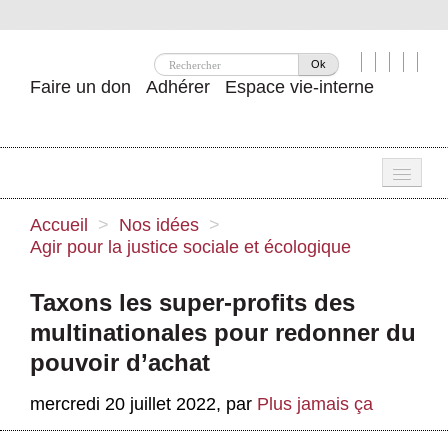
Ok
Faire un don
Adhérer
Espace vie-interne
Une
Accueil
>
Nos idées
>
Agir pour la justice sociale et écologique
Attac ?
Nos idées
Taxons les super-profits des
multinationales pour redonner du
Se mobiliser
pouvoir d’achat
Publications
mercredi 20 juillet 2022
,
par
Plus jamais ça
Agenda