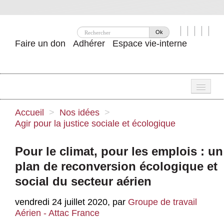
Ok
Faire un don
Adhérer
Espace vie-interne
Une
Accueil
>
Nos idées
>
Agir pour la justice sociale et écologique
Attac ?
Nos idées
Pour le climat, pour les emplois : un
plan de reconversion écologique et
Se mobiliser
social du secteur aérien
Publications
vendredi 24 juillet 2020
,
par
Groupe de travail
Agenda
Aérien - Attac France