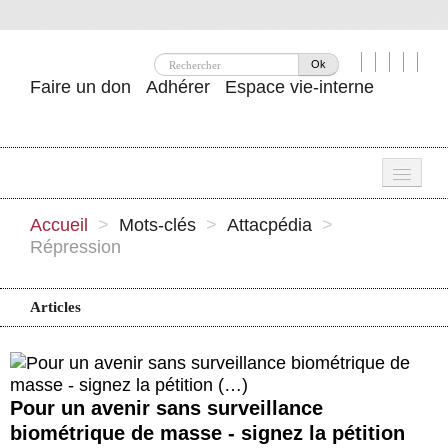
Ok
Faire un don
Adhérer
Espace vie-interne
Une
Accueil
>
Mots-clés
>
Attacpédia
>
Répression
Attac ?
Nos idées
Articles
Se mobiliser
Publications
Pour un avenir sans surveillance
Agenda
biométrique de masse - signez la pétition