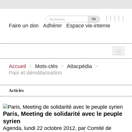
Ok
Faire un don
Adhérer
Espace vie-interne
Une
Accueil
>
Mots-clés
>
Attacpédia
>
Paix et démilitarisation
Attac ?
Nos idées
Articles
Se mobiliser
Publications
Paris, Meeting de solidarité avec le peuple
syrien
Agenda
Agenda
,
lundi 22 octobre 2012
,
par
Comité de