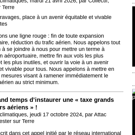
climatiques
,
mardi 21 avril 2026
,
par
Collectif
,
 Terre
ravages, place à un avenir équitable et vivable
tes
ns une ligne rouge : fin de toute expansion
ire, réduction du trafic aérien. Nous appelons tout
 à se joindre à nous pour mettre un terme à
n aéroportuaire, mettre fin aux vols les plus
 les plus inutiles, et ouvrir la voie à un avenir
et vivable pour tous. Nous appelons à mettre en
 mesures visant à ramener immédiatement le
aérien au strict minimum.
rand temps d’instaurer une « taxe grands
s aériens » !
climatiques
,
jeudi 17 octobre 2024
,
par
Attac
ester sur Terre
scrit dans cet appel initié par le réseau international