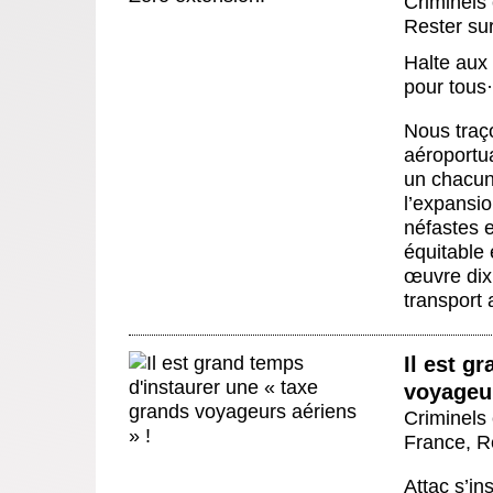
Criminels 
Rester sur
Halte aux 
pour tous
·
Nous traço
aéroportua
un chacun
l’expansio
néfastes et
équitable 
œuvre dix
transport 
Il est g
voyageur
Criminels 
France
,
R
Attac s’in