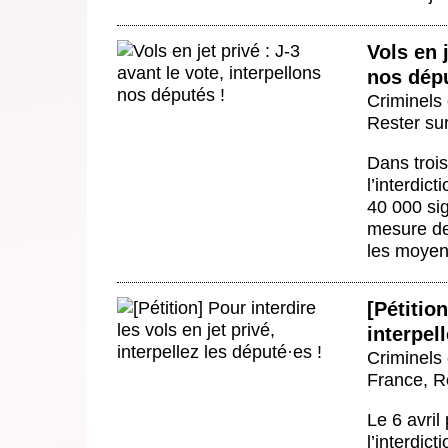
Vols en j
nos dépu
Criminels 
Rester sur
Dans troi
l’interdic
40 000 sig
mesure de 
les moyens
[Pétition
interpel
Criminels 
France
,
R
Le 6 avril
l’interdict