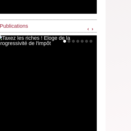
Publications
‹
›