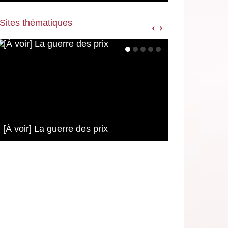
Sites thématiques
‹
›
[À voir] La guerre des prix