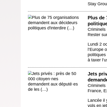
Stay Grou
Plus de
politique
Criminels 
Rester sur
Lundi 2 oc
l’Europe o
politiques
à taxer l’u
Jets pri
demande
Criminels 
France
,
E
Lancée il 
vols en je