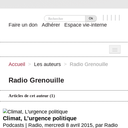
Ok
Faire un don
Adhérer
Espace vie-interne
Une
Accueil
>
Les auteurs
>
Radio Grenouille
Attac ?
Radio Grenouille
Nos idées
Se mobiliser
Articles de cet auteur (1)
Publications
Climat, L’urgence politique
Agenda
Podcasts | Radio
,
mercredi 8 avril 2015
,
par
Radio