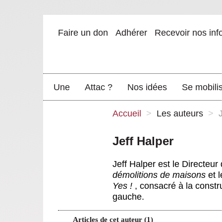
Faire un don
Adhérer
Recevoir nos inf
Une
Attac ?
Nos idées
Se mobili
Accueil
>
Les auteurs
>
Jeff Halper
Jeff Halper est le Directeur
démolitions de maisons
et 
Yes !
, consacré à la constr
gauche.
Articles de cet auteur (1)