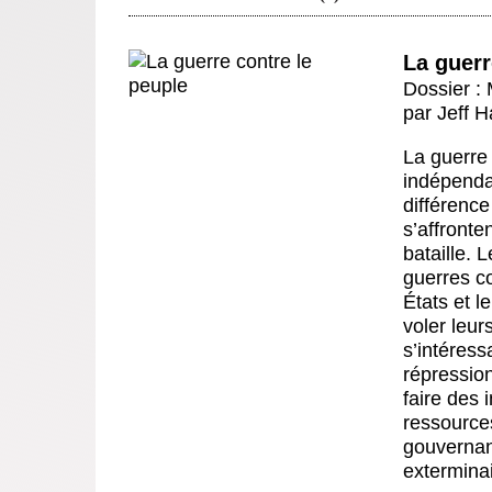
La guerr
Dossier : M
par
Jeff H
La guerre
indépenda
différenc
s’affront
bataille.
guerres co
États et l
voler leur
s’intéress
répression
faire des 
ressources
gouvernant
exterminai