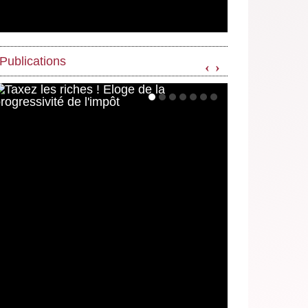
Publications
‹
›