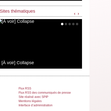
Sites thématiques
‹
›
[À voir] Collapse
Flux RSS
Flux RSS des communiqués de presse
Site réalisé avec SPIP
Mentions légales
Interface d’administration