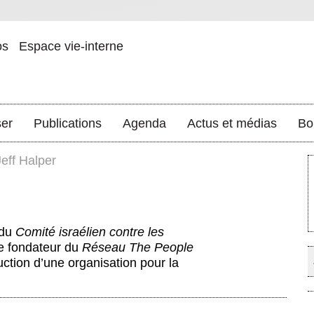
os
Espace vie-interne
ser
Publications
Agenda
Actus et médias
Bo
Jeff Halper
 du
Comité israélien contre les
le fondateur du
Réseau
The People
uction d’une organisation pour la