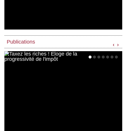
Publications
‹
›