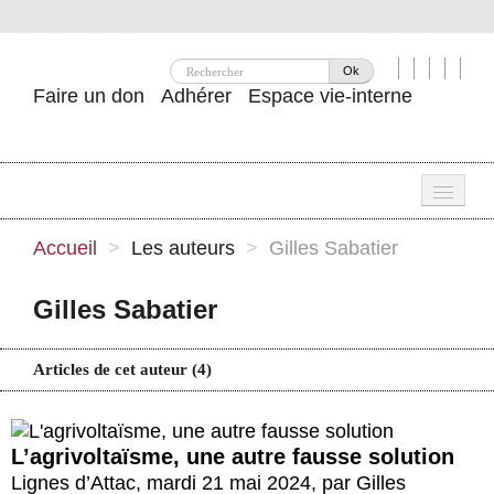
Ok
Faire un don
Adhérer
Espace vie-interne
Une
Accueil
>
Les auteurs
>
Gilles Sabatier
Attac ?
Gilles Sabatier
Nos idées
Se mobiliser
Articles de cet auteur (4)
Publications
L’agrivoltaïsme, une autre fausse solution
Agenda
Lignes d’Attac
,
mardi 21 mai 2024
,
par
Gilles