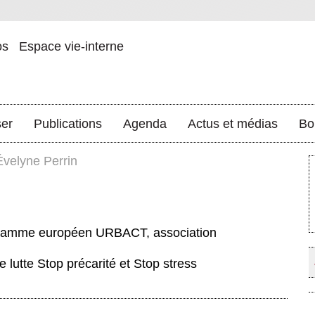
os
Espace vie-interne
ser
Publications
Agenda
Actus et médias
Bo
Évelyne Perrin
gramme européen URBACT, association
 lutte Stop précarité et Stop stress