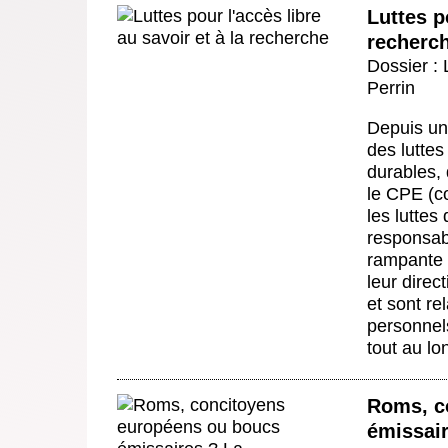
Luttes p
recherc
Dossier :
Perrin
Depuis un
des luttes
durables, 
le CPE (c
les luttes
responsabi
rampante d
leur direc
et sont re
personnel
tout au l
Roms, c
émissair