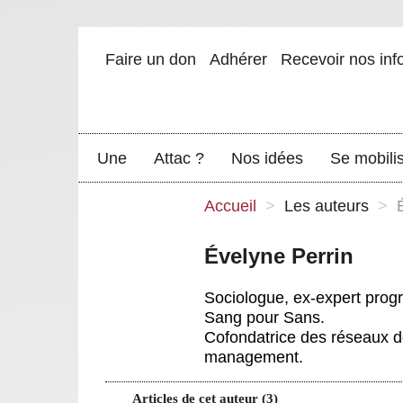
Faire un don
Adhérer
Recevoir nos inf
Une
Attac ?
Nos idées
Se mobili
Accueil
>
Les auteurs
>
Évelyne Perrin
Sociologue, ex-expert pro
Sang pour Sans.
Cofondatrice des réseaux de
management.
Articles de cet auteur (3)