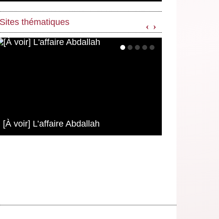
Sites thématiques
‹
›
[À voir] L’affaire Abdallah