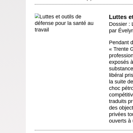
Luttes e
Dossier : 
par
Évely
Pendant d
« Trente G
profession
exposés à 
substance
libéral pr
la suite 
choc pétro
compétitiv
traduits 
des object
privées t
ouverts à 