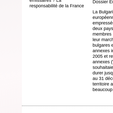
Dossier E
La Bulgar
européenn
empressés
deux pays 
membres de
leur march
bulgares e
annexes in
2005 et re
annexes (V
souhaitaie
durer jusq
au 31 déc
territoire
beaucoup 