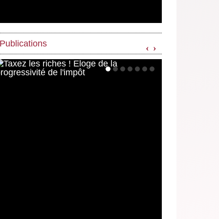
Publications
‹
›