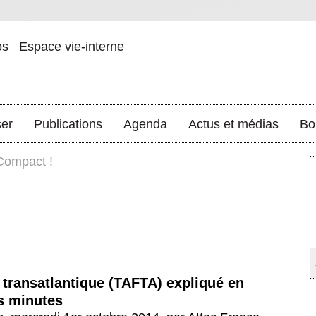
os
Espace vie-interne
ser
Publications
Agenda
Actus et médias
Bo
Compact !
é transatlantique (TAFTA) expliqué en
s minutes