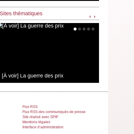
Sites thématiques
‹
›
[À voir] La guerre des prix
Flux RSS
Flux RSS des communiqués de presse
Site réalisé avec SPIP
Mentions légales
Interface d’administration