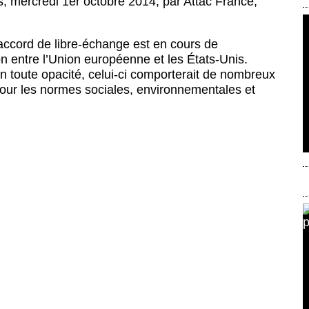
s
,
mercredi 1er octobre 2014
,
par
Attac France
,
!
accord de libre-échange est en cours de
n entre l’Union européenne et les États-Unis.
n toute opacité, celui-ci comporterait de nombreux
our les normes sociales, environnementales et
.