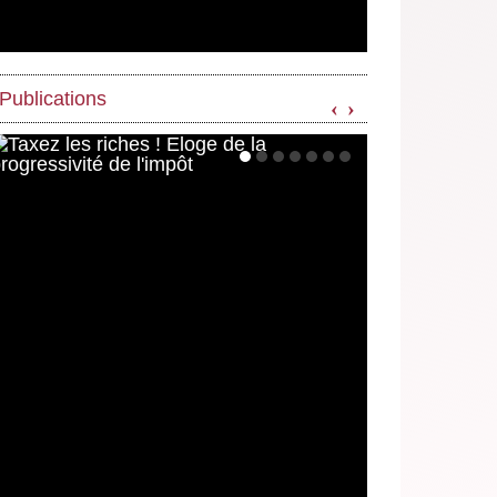
Publications
‹
›