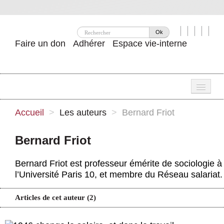
Ok
Faire un don
Adhérer
Espace vie-interne
Une
Accueil
>
Les auteurs
>
Bernard Friot
Attac ?
Bernard Friot
Nos idées
Bernard Friot est professeur émérite de sociologie à
Se mobiliser
l’Université Paris 10, et membre du Réseau salariat.
Publications
Articles de cet auteur (2)
Agenda