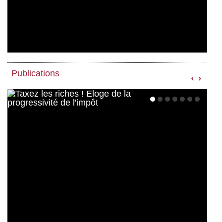
Publications
‹
›