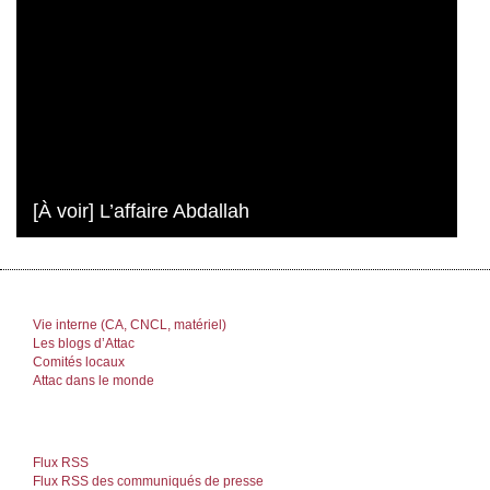
[À voir] L’affaire Abdallah
Vie interne (CA, CNCL, matériel)
Les blogs d’Attac
Comités locaux
Attac dans le monde
Flux RSS
Flux RSS des communiqués de presse