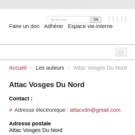
Ok
Faire un don
Adhérer
Espace vie-interne
Une
Accueil
>
Les auteurs
>
Attac Vosges Du Nord
Attac ?
Attac Vosges Du Nord
Nos idées
Contact :
Se mobiliser
Adresse électronique :
attacvdn@gmail.com
Publications
Adresse postale
Agenda
Attac Vosges Du Nord