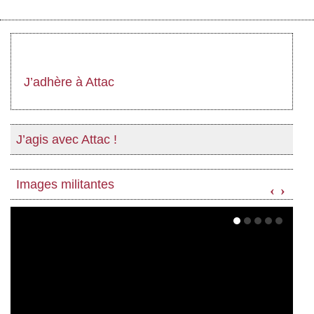
J’adhère à Attac
J’agis avec Attac !
Images militantes
‹
›