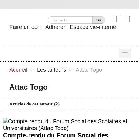
Ok
Faire un don
Adhérer
Espace vie-interne
Une
Accueil
>
Les auteurs
>
Attac Togo
Attac ?
Attac Togo
Nos idées
Se mobiliser
Articles de cet auteur (2)
Publications
Agenda
Compte-rendu du Forum Social des