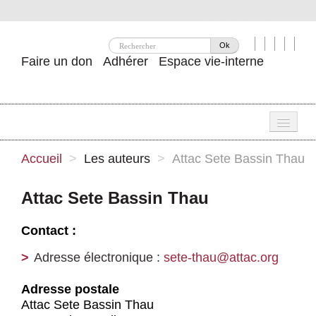
Ok
Faire un don
Adhérer
Espace vie-interne
Une
Accueil
>
Les auteurs
>
Attac Sete Bassin Thau
Attac ?
Attac Sete Bassin Thau
Nos idées
Contact :
Se mobiliser
Adresse électronique :
sete-thau@attac.org
Publications
Adresse postale
Agenda
Attac Sete Bassin Thau