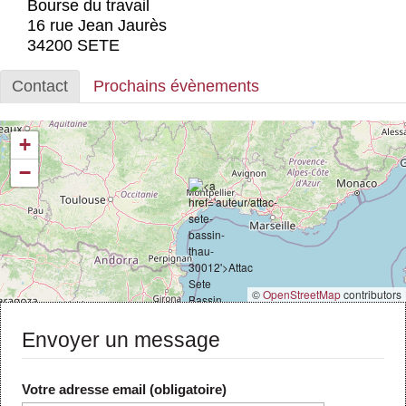
Bourse du travail
Actus et médias
16 rue Jean Jaurès
34200 SETE
Boutique
Contact
Prochains évènements
+
−
©
OpenStreetMap
contributors
Envoyer un message
Votre adresse email (obligatoire)