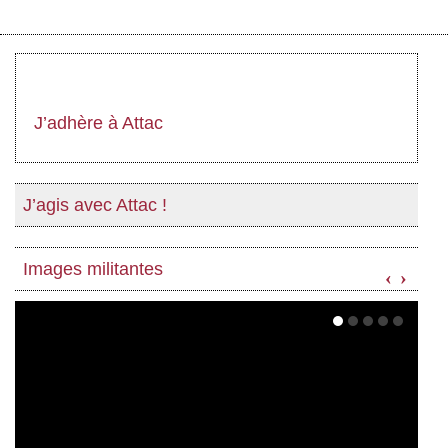
J’adhère à Attac
J’agis avec Attac !
Images militantes
‹
›