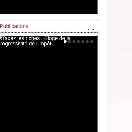
Publications
‹
›