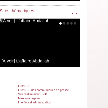
Sites thématiques
‹
›
[À voir] L’affaire Abdallah
Flux RSS
Flux RSS des communiqués de presse
Site réalisé avec SPIP
Mentions légales
Interface d’administration