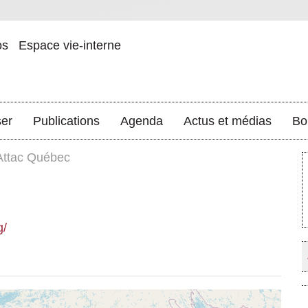
os
Espace vie-interne
ser
Publications
Agenda
Actus et médias
Bo
Attac Québec
g/