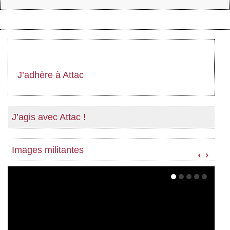
J’adhère à Attac
J’agis avec Attac !
Images militantes
‹
›