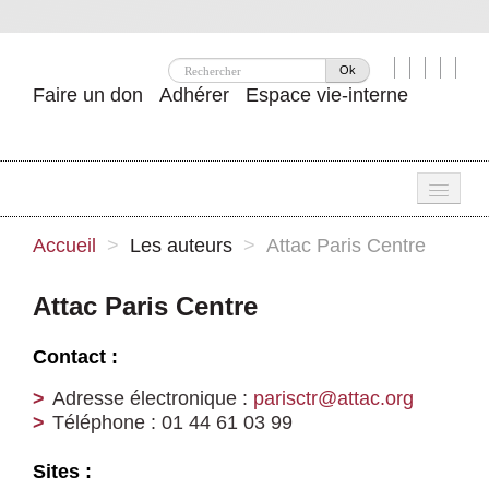
Ok
Faire un don
Adhérer
Espace vie-interne
Une
Accueil
>
Les auteurs
>
Attac Paris Centre
Attac ?
Attac Paris Centre
Nos idées
Contact :
Se mobiliser
Adresse électronique :
parisctr@attac.org
Publications
Téléphone : 01 44 61 03 99
Agenda
Sites :