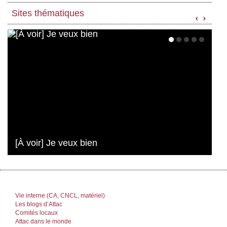
Sites thématiques
‹
›
[À voir] Je veux bien
Vie interne (CA, CNCL, matériel)
Les blogs d’Attac
Comités locaux
Attac dans le monde