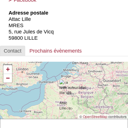
Actus et médias
Adresse postale
Boutique
Attac Lille
MRES
5, rue Jules de Vicq
59800 LILLE
Contact
Prochains évènements
+
−
©
OpenStreetMap
contributors