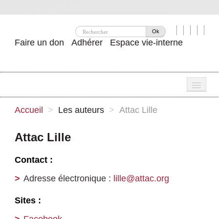
Ok
Faire un don
Adhérer
Espace vie-interne
Une
Accueil
>
Les auteurs
>
Attac Lille
Attac ?
Attac Lille
Nos idées
Contact :
Se mobiliser
Adresse électronique :
lille@attac.org
Publications
Sites :
Agenda
Facebook