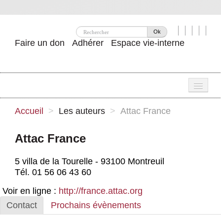
Ok
Faire un don
Adhérer
Espace vie-interne
Une
Accueil
>
Les auteurs
>
Attac France
Attac ?
Attac France
Nos idées
5 villa de la Tourelle - 93100 Montreuil
Se mobiliser
Tél. 01 56 06 43 60
Publications
Voir en ligne :
http://france.attac.org
Contact
Prochains évènements
Agenda