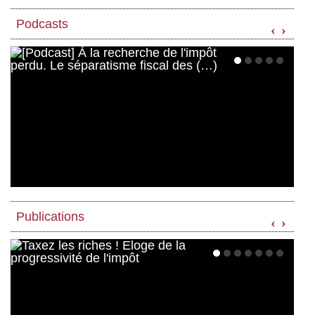
Podcasts
‹
›
Publications
‹
›