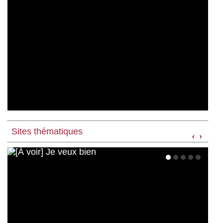
Sites thématiques
‹
›