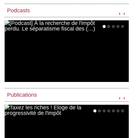
Podcasts
‹
›
Publications
‹
›