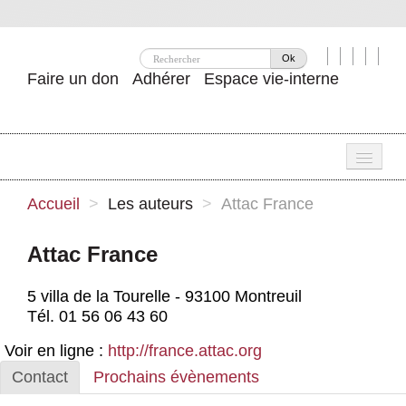
Ok
Faire un don
Adhérer
Espace vie-interne
Une
Accueil
>
Les auteurs
>
Attac France
Attac ?
Attac France
Nos idées
5 villa de la Tourelle - 93100 Montreuil
Se mobiliser
Tél. 01 56 06 43 60
Publications
Voir en ligne :
http://france.attac.org
Contact
Prochains évènements
Agenda