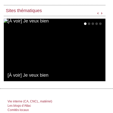
Sites thématiques
‹
›
[À voir] Je veux bien
Vie interne (CA, CNCL, matériel)
Les blogs d’Attac
Comités locaux