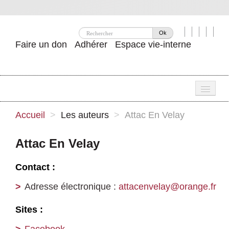
Ok
Faire un don
Adhérer
Espace vie-interne
Une
Accueil
>
Les auteurs
>
Attac En Velay
Attac ?
Attac En Velay
Nos idées
Contact :
Se mobiliser
Adresse électronique :
attacenvelay@orange.fr
Publications
Sites :
Agenda
Facebook