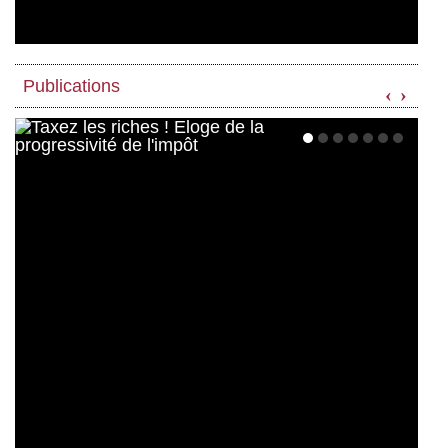
Publications
‹
›