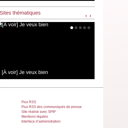
Sites thématiques
‹
›
[À voir] Je veux bien
Flux RSS
Flux RSS des communiqués de presse
Site réalisé avec SPIP
Mentions légales
Interface d’administration