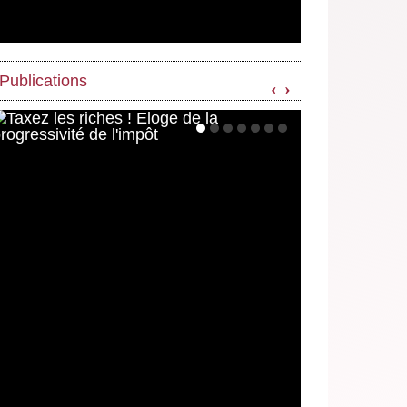
Publications
‹
›