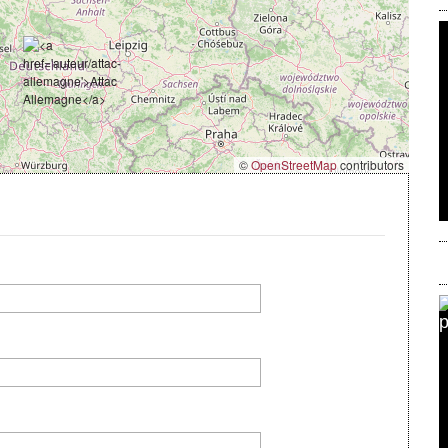
©
OpenStreetMap
contributors