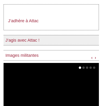
J’adhère à Attac
J’agis avec Attac !
Images militantes
‹
›