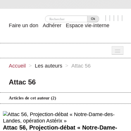
Ok
Faire un don
Adhérer
Espace vie-interne
Une
Accueil
>
Les auteurs
>
Attac 56
Attac ?
Attac 56
Nos idées
Se mobiliser
Articles de cet auteur (2)
Publications
Agenda
Attac 56, Projection-débat « Notre-Dame-