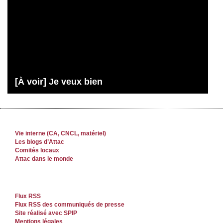
[À voir] Je veux bien
Vie interne (CA, CNCL, matériel)
Les blogs d’Attac
Comités locaux
Attac dans le monde
Flux RSS
Flux RSS des communiqués de presse
Site réalisé avec SPIP
Mentions légales