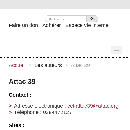
Ok
Faire un don
Adhérer
Espace vie-interne
Une
Accueil
>
Les auteurs
>
Attac 39
Attac ?
Attac 39
Nos idées
Contact :
Se mobiliser
Adresse électronique :
cel-attac39@attac.org
Publications
Téléphone : 0384472127
Agenda
Sites :