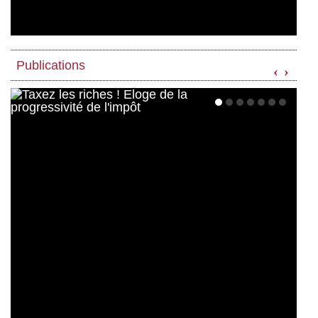
Publications
‹
›