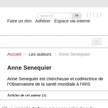
Ok
Faire un don
Adhérer
Espace vie-interne
Une
Accueil
>
Les auteurs
>
Anne Senequier
Attac ?
Anne Senequier
Nos idées
Anne Senequier est chercheuse et codirectrice de
Se mobiliser
l’Observatoire de la santé mondiale à l’IRIS
Publications
Articles de cet auteur (1)
Agenda