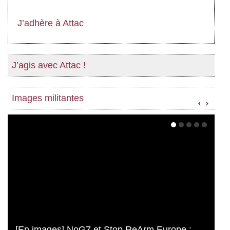
J’adhère à Attac
J’agis avec Attac !
Images militantes
‹
›
[En images] NoG7 et Stop ReArm Europe :