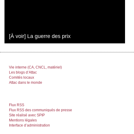
[À voir] La guerre des prix
Vie interne (CA, CNCL, matériel)
Les blogs d’Attac
Comités locaux
Attac dans le monde
Flux RSS
Flux RSS des communiqués de presse
Site réalisé avec SPIP
Mentions légales
Interface d’administration