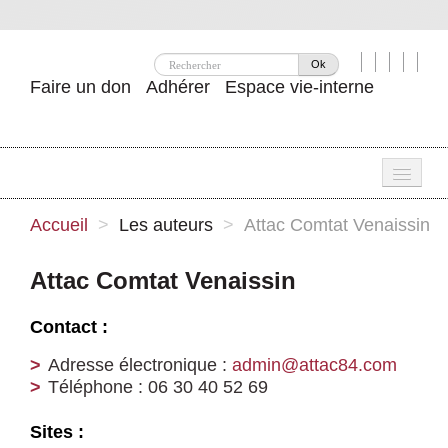
Ok
Faire un don
Adhérer
Espace vie-interne
Une
Accueil
>
Les auteurs
>
Attac Comtat Venaissin
Attac ?
Attac Comtat Venaissin
Nos idées
Contact :
Se mobiliser
Adresse électronique :
admin@attac84.com
Publications
Téléphone : 06 30 40 52 69
Agenda
Sites :