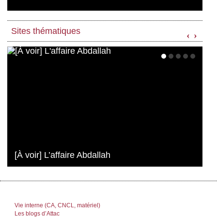
Sites thématiques
‹
›
[À voir] L’affaire Abdallah
Vie interne (CA, CNCL, matériel)
Les blogs d’Attac