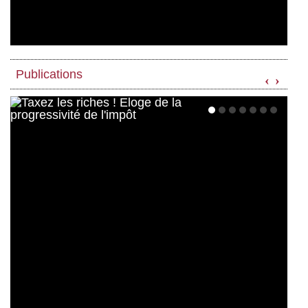
Publications
‹
›