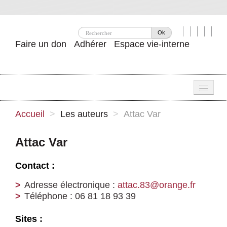
Ok
Faire un don
Adhérer
Espace vie-interne
Une
Accueil
>
Les auteurs
>
Attac Var
Attac ?
Attac Var
Nos idées
Contact :
Se mobiliser
Adresse électronique :
attac.83@orange.fr
Publications
Téléphone : 06 81 18 93 39
Agenda
Sites :