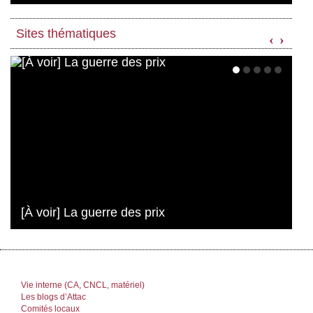
Sites thématiques
‹
›
[À voir] La guerre des prix
Vie interne (CA, CNCL, matériel)
Les blogs d’Attac
Comités locaux