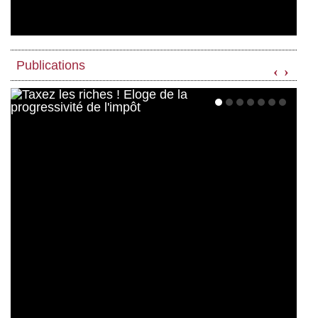
Publications
‹
›