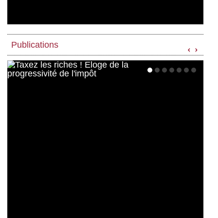
Publications
‹
›