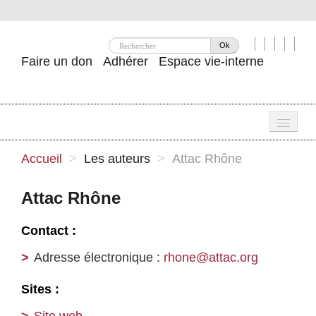
Ok
Faire un don
Adhérer
Espace vie-interne
Une
Accueil
>
Les auteurs
>
Attac Rhône
Attac ?
Attac Rhône
Nos idées
Contact :
Se mobiliser
Adresse électronique :
rhone@attac.org
Publications
Sites :
Agenda
Site web