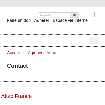
Ok
Faire un don
Adhérer
Espace vie-interne
Une
Accueil
>
Agir avec Attac
Attac ?
Contact
Nos idées
Se mobiliser
Publications
Attac France
Agenda