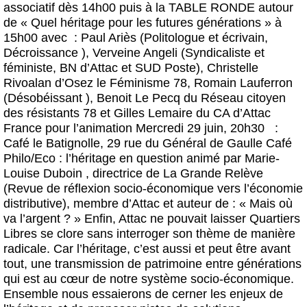
associatif
dès 14h00
puis à la
TABLE
RONDE
autour
de «
Quel héritage pour les futures générations »
à
15h00
avec
: Paul Ariès
(Politologue et écrivain,
Décroissance
), Verveine Angeli
(Syndicaliste et
féministe, BN d’Attac et SUD Poste),
Christelle
Rivoalan
d’Osez le Féminisme 78,
Romain Lauferron
(Désobéissant
), Benoit Le Pecq
du Réseau citoyen
des résistants 78 et
Gilles Lemaire du CA d’Attac
France
pour l’animation
Mercredi 29 juin, 20h30
:
Café le Batignolle,
29 rue du Général de Gaulle
Café
Philo/Eco : l’héritage en question
animé par
Marie-
Louise Duboin
, directrice de La Grande Relève
(Revue de réflexion socio-économique vers l’économie
distributive), membre d’Attac et auteur de : « Mais où
va l’argent ? » Enfin, Attac ne pouvait laisser Quartiers
Libres se clore sans interroger son thème de manière
radicale. Car
l’héritage,
c’est aussi et peut être avant
tout,
une transmission de patrimoine entre générations
qui est au cœur de notre système socio-économique.
Ensemble nous essaierons de
cerner les enjeux de