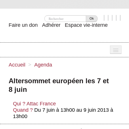
Ok
Faire un don
Adhérer
Espace vie-interne
Une
Accueil
>
Agenda
Attac ?
Altersommet européen les 7 et
Nos idées
8 juin
Se mobiliser
Qui ?
Attac France
Publications
Quand ?
Du 7 juin à 13h00 au 9 juin 2013 à
13h00
Agenda