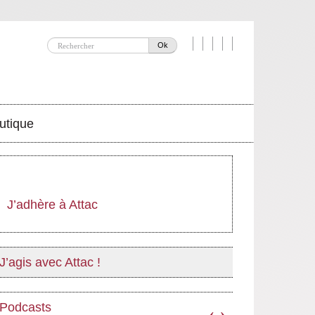
Ok
utique
J’adhère à Attac
J’agis avec Attac !
Podcasts
‹
›