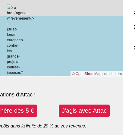
©
OpenStreetMap
contributors
ations d’Attac !
dhère dès 5 €
J’agis avec Attac
mpôts dans la limite de 20 % de vos revenus.