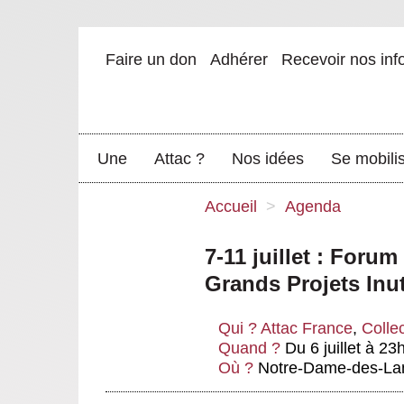
Faire un don
Adhérer
Recevoir nos inf
Une
Attac ?
Nos idées
Se mobili
Accueil
>
Agenda
7-11 juillet : Foru
Grands Projets Inut
Qui ?
Attac France
,
Collec
Quand ?
Du 6 juillet à 23
Où ?
Notre-Dame-des-Lan