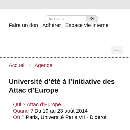
Ok
Faire un don
Adhérer
Espace vie-interne
Une
Accueil
>
Agenda
Attac ?
Université d’été à l’initiative des
Nos idées
Attac d’Europe
Se mobiliser
Qui ?
Attac d’Europe
Publications
Quand ?
Du 19 au 23 août 2014
Où ?
Paris, Université Paris VII - Diderot
Agenda