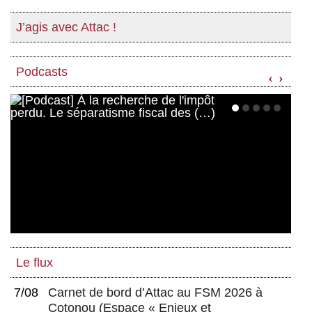
J’agis avec Attac !
Podcasts
‹
›
Le flux
7/08
Carnet de bord d’Attac au FSM 2026 à
Cotonou
(
Espace « Enjeux et