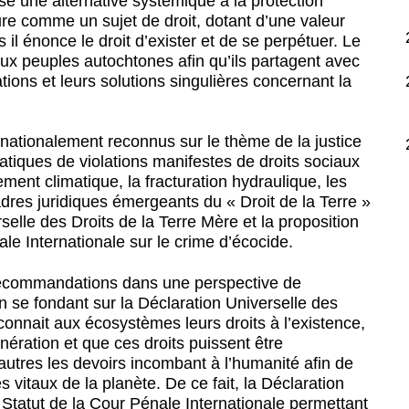
se une alternative systémique à la protection
re comme un sujet de droit, dotant d’une valeur
il énonce le droit d’exister et de se perpétuer. Le
 aux peuples autochtones afin qu’ils partagent avec
ons et leurs solutions singulières concernant la
ernationalement reconnus sur le thème de la justice
tiques de violations manifestes de droits sociaux
ment climatique, la fracturation hydraulique, les
adres juridiques émergeants du « Droit de la Terre »
rselle des Droits de la Terre Mère et la proposition
e Internationale sur le crime d’écocide.
recommandations dans une perspective de
en se fondant sur la Déclaration Universelle des
connait aux écosystèmes leurs droits à l’existence,
énération et que ces droits puissent être
 autres les devoirs incombant à l’humanité afin de
s vitaux de la planète. De ce fait, la Déclaration
tatut de la Cour Pénale Internationale permettant