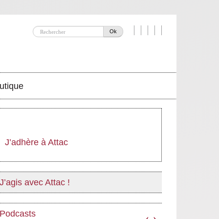
Ok
utique
J’adhère à Attac
J’agis avec Attac !
Podcasts
‹
›