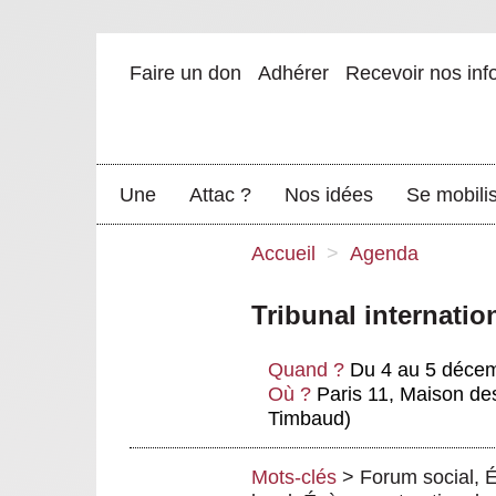
Faire un don
Adhérer
Recevoir nos inf
Une
Attac ?
Nos idées
Se mobili
Accueil
>
Agenda
Tribunal internatio
Quand ?
Du 4 au 5 déce
Où ?
Paris 11, Maison des
Timbaud)
Mots-clés
>
Forum social
,
É