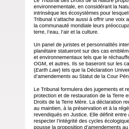
Le Tribunal des Droits de la Nature propo
environnementale, en considérant la Natu
intrinsèque les écosystèmes pour lesquels 
Tribunal s’attache aussi à offrir une voix
la communauté mondiale leurs préoccupati
terre, l’eau, l’air et la culture.
Un panel de juristes et personnalités int
planétaire statueront sur des cas embléma
et environnementaux tels que le réchauffe
OGM, et autres. Ils se baseront sur les c
(
Earth Law
) tels que la Déclaration Unive
d’amendements au Statut de la Cour Pénal
Le Tribunal formulera des jugements et 
protection et de restauration de la Terre 
Droits de la Terre Mère. La déclaration re
au maintien, à la préservation et à la rég
revendiqués en Justice. Elle définit entre
respecter l’intégrité des cycles écologique
pousse la proposition d’amendements au S