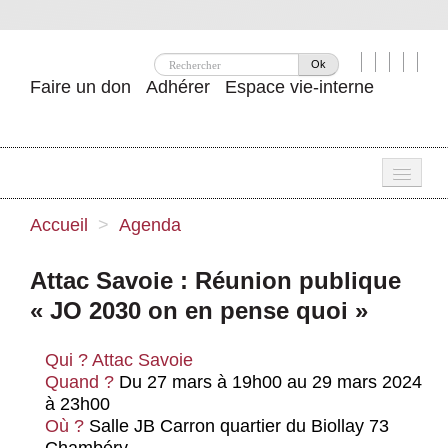
Ok
Faire un don
Adhérer
Espace vie-interne
Une
Accueil
>
Agenda
Attac ?
Attac Savoie : Réunion publique
Nos idées
« JO 2030 on en pense quoi »
Se mobiliser
Qui ?
Attac Savoie
Publications
Quand ?
Du 27 mars à 19h00 au 29 mars 2024
à 23h00
Agenda
Où ?
Salle JB Carron quartier du Biollay 73
Chambéry