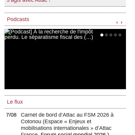
J’agis avec Attac !
Podcasts
‹
›
Le flux
7/08
Carnet de bord d’Attac au FSM 2026 à
Cotonou
(
Espace « Enjeux et
mobilisations internationales » d’Attac
France
, Forum social mondial 2026 )