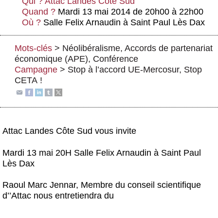
Qui ?
Attac Landes Cote Sud
Actus et médias
Quand ?
Mardi 13 mai 2014 de 20h00 à 22h00
Où ?
Salle Felix Arnaudin à Saint Paul Lès Dax
Boutique
Mots-clés
>
Néolibéralisme
,
Accords de partenariat
économique (APE)
,
Conférence
Campagne
>
Stop à l’accord UE-Mercosur, Stop
CETA !
Attac Landes Côte Sud vous invite
Mardi 13 mai 20H Salle Felix Arnaudin à Saint Paul
Lès Dax
Raoul Marc Jennar, Membre du conseil scientifique
d’’Attac nous entretiendra du