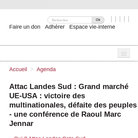
Ok
Faire un don
Adhérer
Espace vie-interne
Une
Accueil
>
Agenda
Attac ?
Attac Landes Sud : Grand marché
Nos idées
UE-USA : victoire des
Se mobiliser
multinationales, défaite des peuples
- une conférence de Raoul Marc
Publications
Jennar
Agenda