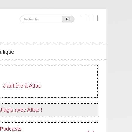
Ok
utique
J’adhère à Attac
J’agis avec Attac !
Podcasts
‹
›