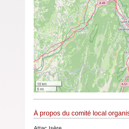
10 km
5 mi
À propos du comité local organi
Attac Isère