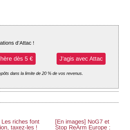
ations d’Attac !
dhère dès 5 €
J’agis avec Attac
mpôts dans la limite de 20 % de vos revenus.
 Les riches font
[En images] NoG7 et
on, taxez-les !
Stop ReArm Europe :