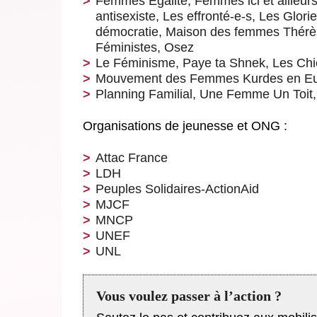
Femmes Egalité, Femmes ici et ailleu
antisexiste, Les effronté-e-s, Les Glor
démocratie, Maison des femmes Thérè
Féministes, Osez
Le Féminisme, Paye ta Shnek, Les Ch
Mouvement des Femmes Kurdes en Eu
Planning Familial, Une Femme Un Toit
Organisations de jeunesse et ONG :
Attac France
LDH
Peuples Solidaires-ActionAid
MJCF
MNCP
UNEF
UNL
Vous voulez passer à l’action ?