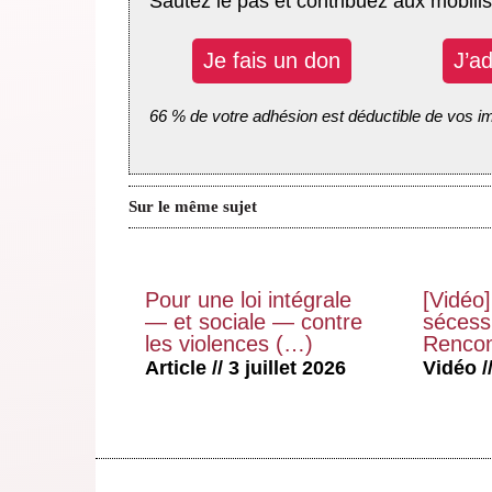
Sautez le pas et contribuez aux mobilis
Je fais un don
J’a
66 % de votre adhésion est déductible de vos i
Sur le même sujet
Pour une loi intégrale
[Vidéo]
— et sociale — contre
sécessi
les violences (…)
Rencon
Article // 3 juillet 2026
Vidéo //