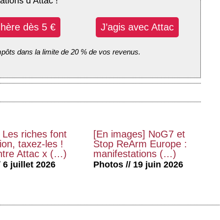
ations d’Attac !
dhère dès 5 €
J’agis avec Attac
mpôts dans la limite de 20 % de vos revenus.
 Les riches font
[En images] NoG7 et
on, taxez-les !
Stop ReArm Europe :
tre Attac x (…)
manifestations (…)
 6 juillet 2026
Photos // 19 juin 2026