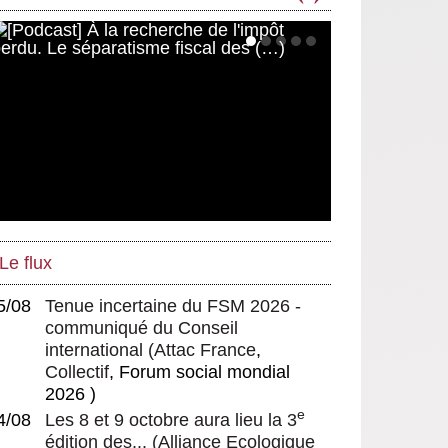
Le flux
5/08
Tenue incertaine du FSM 2026 -
communiqué du Conseil
international
(
Attac France
,
Collectif
, Forum social mondial
2026 )
e
4/08
Les 8 et 9 octobre aura lieu la 3
édition des...
(
Alliance Ecologique