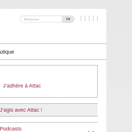
Ok
utique
J’adhère à Attac
J’agis avec Attac !
Podcasts
‹
›