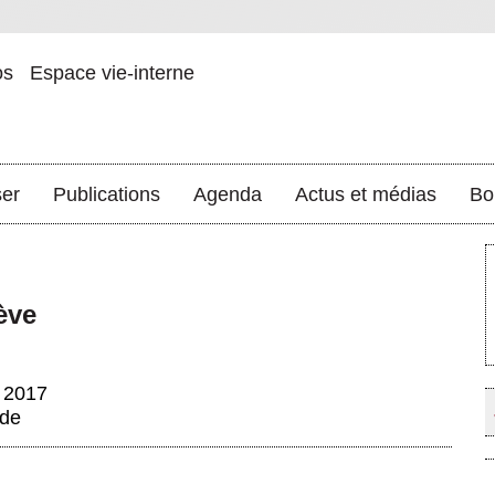
os
Espace vie-interne
ser
Publications
Agenda
Actus et médias
Bo
ève
 2017
nde