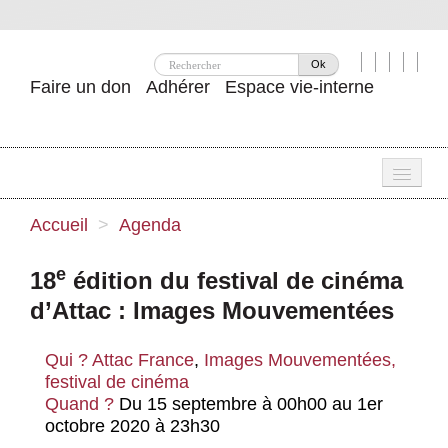
Ok
Faire un don
Adhérer
Espace vie-interne
Une
Accueil
>
Agenda
Attac ?
e
18
édition du festival de cinéma
Nos idées
d’Attac : Images Mouvementées
Se mobiliser
Qui ?
Attac France
,
Images Mouvementées,
Publications
festival de cinéma
Quand ?
Du 15 septembre à 00h00 au 1er
Agenda
octobre 2020 à 23h30