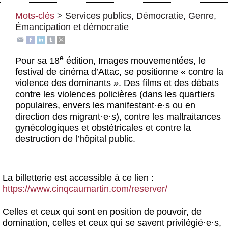
Actus et médias
Mots-clés
>
Services publics
,
Démocratie
,
Genre
,
Émancipation et démocratie
Boutique
e
Pour sa 18
édition, Images mouvementées, le
festival de cinéma d’Attac, se positionne « contre la
violence des dominants ». Des films et des débats
contre les violences policières (dans les quartiers
populaires, envers les manifestant
·
e
·
s ou en
direction des migrant
·
e
·
s), contre les maltraitances
gynécologiques et obstétricales et contre la
destruction de l’hôpital public.
La billetterie est accessible à ce lien :
https://www.cinqcaumartin.com/reserver/
Celles et ceux qui sont en position de pouvoir, de
domination, celles et ceux qui se savent privilégié
·
e
·
s,