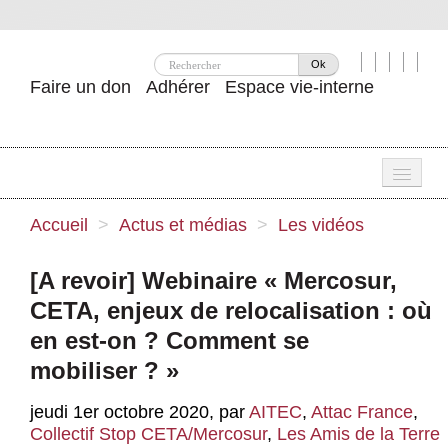
Ok
Faire un don
Adhérer
Espace vie-interne
Une
Accueil
>
Actus et médias
>
Les vidéos
Attac ?
[A revoir] Webinaire « Mercosur,
Nos idées
CETA, enjeux de relocalisation : où
Se mobiliser
en est-on ? Comment se
mobiliser ? »
Publications
jeudi 1er octobre 2020
,
par
AITEC
,
Attac France
,
Agenda
Collectif Stop CETA/Mercosur
,
Les Amis de la Terre