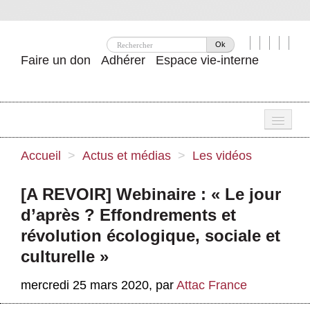
Ok
Faire un don
Adhérer
Espace vie-interne
Une
Accueil
>
Actus et médias
>
Les vidéos
Attac ?
[A REVOIR] Webinaire : « Le jour
Nos idées
d’après ? Effondrements et
Se mobiliser
révolution écologique, sociale et
culturelle »
Publications
mercredi 25 mars 2020
,
par
Attac France
Agenda