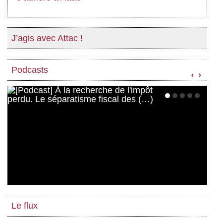
J’agis avec Attac !
Podcasts
‹
›
Le flux