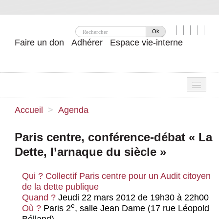
Ok
Faire un don
Adhérer
Espace vie-interne
Une
Accueil
>
Agenda
Attac ?
Paris centre, conférence-débat « La
Nos idées
Dette, l’arnaque du siècle »
Se mobiliser
Qui ?
Collectif Paris centre pour un Audit citoyen
Publications
de la dette publique
Quand ?
Jeudi 22 mars 2012 de 19h30 à 22h00
Agenda
e
Où ?
Paris 2
, salle Jean Dame (17 rue Léopold
Bélland)