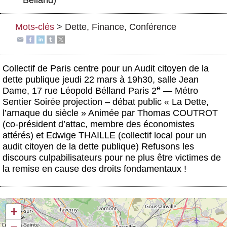
Actus et médias
Mots-clés
>
Dette
,
Finance
,
Conférence
Boutique
Collectif de Paris centre pour un Audit citoyen de la
dette publique
jeudi 22 mars à 19h30,
salle Jean
e
Dame, 17 rue Léopold Bélland
Paris 2
— Métro
Sentier
Soirée projection – débat public « La Dette,
l’arnaque du siècle »
Animée par
Thomas COUTROT
(co-président d’attac, membre des économistes
attérés) et
Edwige THAILLE
(collectif local pour un
audit citoyen de la dette publique) Refusons les
discours culpabilisateurs pour ne plus être victimes de
la remise en cause des droits fondamentaux !
+