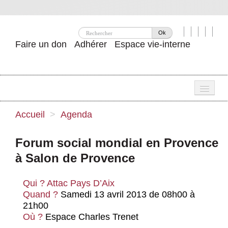
Ok
Faire un don
Adhérer
Espace vie-interne
Une
Accueil
>
Agenda
Attac ?
Forum social mondial en Provence
Nos idées
à Salon de Provence
Se mobiliser
Qui ?
Attac Pays D’Aix
Publications
Quand ?
Samedi 13 avril 2013 de 08h00 à
21h00
Agenda
Où ?
Espace Charles Trenet