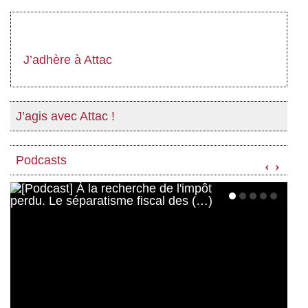
J’adhère à Attac
J’agis avec Attac !
Podcasts
‹
›