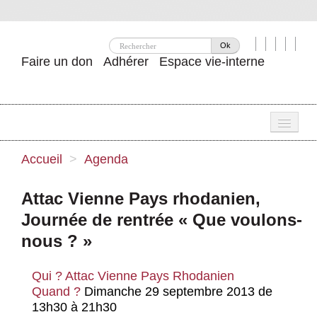
Ok
Faire un don
Adhérer
Espace vie-interne
Une
Accueil
>
Agenda
Attac ?
Attac Vienne Pays rhodanien,
Nos idées
Journée de rentrée « Que voulons-
Se mobiliser
nous ? »
Publications
Qui ?
Attac Vienne Pays Rhodanien
Quand ?
Dimanche 29 septembre 2013 de
Agenda
13h30 à 21h30