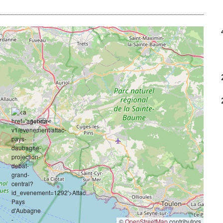
©
OpenStreetMap
contributors