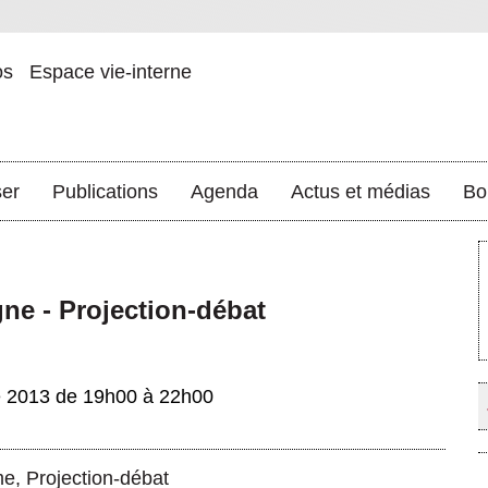
os
Espace vie-interne
ser
Publications
Agenda
Actus et médias
Bo
ne - Projection-débat
e 2013 de 19h00 à 22h00
me
,
Projection-débat