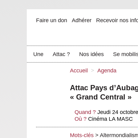
Faire un don
Adhérer
Recevoir nos inf
Une
Attac ?
Nos idées
Se mobili
Accueil
>
Agenda
Attac Pays d’Aubag
« Grand Central »
Quand ?
Jeudi 24 octobr
Où ?
Cinéma LA MASC
Mots-clés
>
Altermondialis