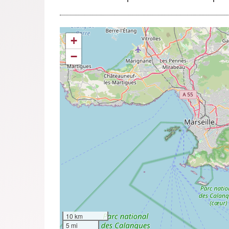
+
−
10 km
5 mi