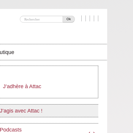
Ok
utique
J’adhère à Attac
J’agis avec Attac !
Podcasts
‹
›