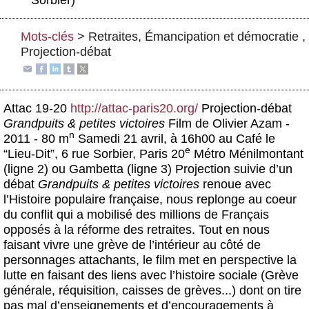
Actus et médias
Mots-clés
>
Retraites
,
Émancipation et démocratie
,
Boutique
Projection-débat
Attac 19-20
http://attac-paris20.org/
Projection-débat
Grandpuits & petites victoires
Film de Olivier Azam -
n
2011 - 80 m
Samedi 21 avril, à 16h00
au Café le
e
“Lieu-Dit”, 6 rue Sorbier,
Paris 20
Métro Ménilmontant
(ligne 2) ou Gambetta (ligne 3) Projection suivie d’un
débat
Grandpuits & petites victoires
renoue avec
l’Histoire populaire française, nous replonge au coeur
du conflit qui a mobilisé des millions de Français
opposés à la réforme des retraites. Tout en nous
faisant vivre une grève de l’intérieur au côté de
personnages attachants, le film met en perspective la
lutte en faisant des liens avec l’histoire sociale (Grève
générale, réquisition, caisses de grèves...) dont on tire
pas mal d’enseignements et d’encouragements à