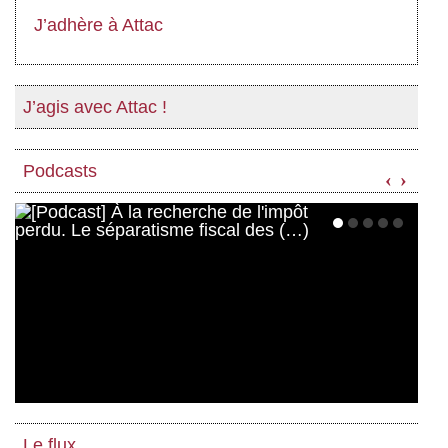
J’adhère à Attac
J’agis avec Attac !
Podcasts
‹
›
Le flux