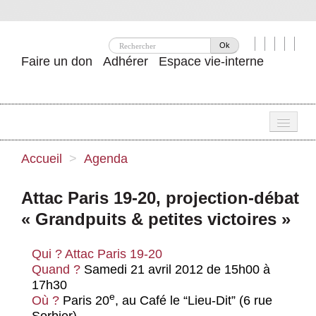
Ok
Faire un don
Adhérer
Espace vie-interne
Une
Accueil
>
Agenda
Attac ?
Attac Paris 19-20, projection-débat
Nos idées
« Grandpuits & petites victoires »
Se mobiliser
Qui ?
Attac Paris 19-20
Publications
Quand ?
Samedi 21 avril 2012 de 15h00 à
17h30
Agenda
e
Où ?
Paris 20
, au Café le “Lieu-Dit” (6 rue
Sorbier)