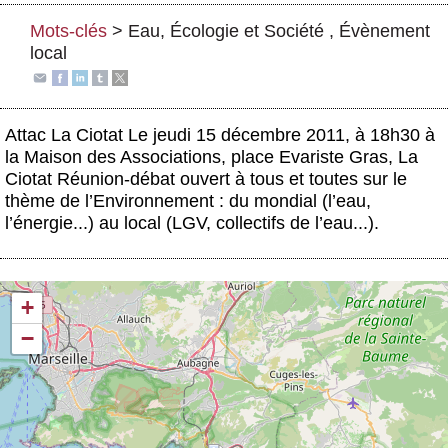
Actus et médias
Mots-clés
>
Eau
,
Écologie et Société
,
Évènement
local
Boutique
Attac La Ciotat Le jeudi 15 décembre 2011,
à 18h30
à
la Maison des Associations, place Evariste Gras,
La
Ciotat
Réunion-débat ouvert à tous et toutes sur le
thème de l’Environnement : du mondial (l’eau,
l’énergie...) au local (LGV, collectifs de l’eau...).
+
−