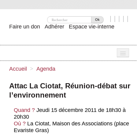
Ok
Faire un don
Adhérer
Espace vie-interne
Une
Accueil
>
Agenda
Attac ?
Attac La Ciotat, Réunion-débat sur
Nos idées
l’environnement
Se mobiliser
Quand ?
Jeudi 15 décembre 2011 de 18h30 à
Publications
20h30
Où ?
La Ciotat, Maison des Associations (place
Agenda
Evariste Gras)