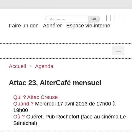
Ok
Faire un don
Adhérer
Espace vie-interne
Une
Accueil
>
Agenda
Attac ?
Attac 23, AlterCafé mensuel
Nos idées
Qui ?
Attac Creuse
Se mobiliser
Quand ?
Mercredi 17 avril 2013 de 17h00 à
19h00
Publications
Où ?
Guéret, Pub Rochefort (face au cinéma Le
Agenda
Sénéchal)