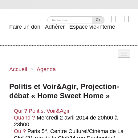
Ok
Faire un don
Adhérer
Espace vie-interne
Une
Accueil
>
Agenda
Attac ?
Politis et Voir&Agir, Projection-
Nos idées
débat « Home Sweet Home »
Se mobiliser
Qui ?
Politis
,
Voir&Agir
Publications
Quand ?
Mercredi 2 avril 2014 de 20h00 à
23h00
Agenda
e
Où ?
Paris 5
, Centre Culturel/Cinéma de La
Clef (21 rue de la Clef/34 rue Daubenton)