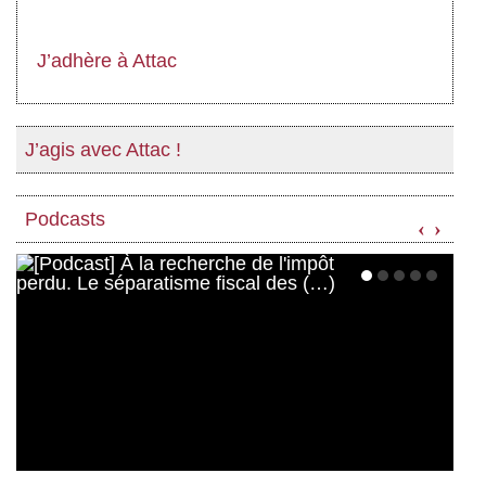
J’adhère à Attac
J’agis avec Attac !
Podcasts
‹
›