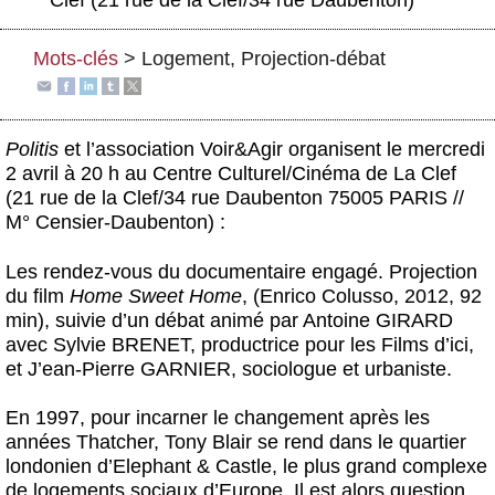
Actus et médias
Mots-clés
>
Logement
,
Projection-débat
Boutique
Politis
et l’association Voir&Agir organisent le mercredi
2 avril à 20 h au Centre Culturel/Cinéma de La Clef
(21 rue de la Clef/34 rue Daubenton 75005 PARIS //
M° Censier-Daubenton) :
Les rendez-vous du documentaire engagé. Projection
du film
Home Sweet Home
, (Enrico Colusso, 2012, 92
min), suivie d’un débat animé par Antoine GIRARD
avec Sylvie BRENET, productrice pour les Films d’ici,
et J’ean-Pierre GARNIER, sociologue et urbaniste.
En 1997, pour incarner le changement après les
années Thatcher, Tony Blair se rend dans le quartier
londonien d’Elephant & Castle, le plus grand complexe
de logements sociaux d’Europe. Il est alors question