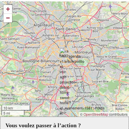
+
−
10 km
5 mi
©
OpenStreetMap
contributors
Vous voulez passer à l’action ?